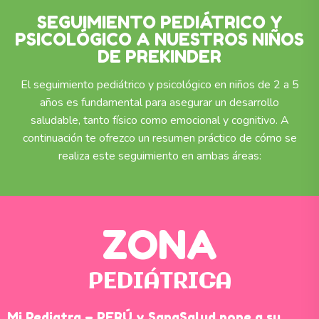
SEGUIMIENTO PEDIÁTRICO Y
PSICOLÓGICO A NUESTROS NIÑOS
DE PREKINDER
El seguimiento pediátrico y psicológico en niños de 2 a 5
años es fundamental para asegurar un desarrollo
saludable, tanto fís
ico como emocional y cognitivo. A
continuación te ofrezco un resumen práctico de cómo se
realiza este seguimiento en ambas áreas:
ZONA
PEDIÁTRICA
Mi Pediatra – PERÚ y SanaSalud pone a su